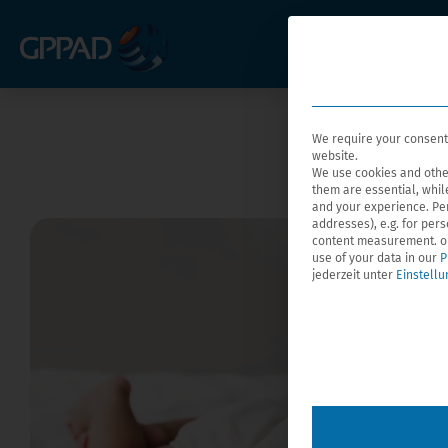
We require your consent 
website.
We use cookies and othe
them are essential, whil
and your experience.
Pe
addresses), e.g. for per
content measurement.
o
use of your data in our
P
jederzeit unter
Einstell