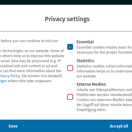
Who we are
Our researc
Privacy settings
Es folgt eine Liste der Ser
before you can continue to visit our
Essential
Essential cookies enable basic fu
r technologies on our website. Some of
necessary for the proper functioni
e others help us to improve this website
Statistics
rsonal data may be processed (e.g. IP
sonalised ads and content or ad and
Statistics cookies collect informa
u can find more information about the
information helps us to understan
rivacy Policy
.
Sie können Ihre Auswahl
our website.
ungen
widerrufen oder anpassen.
Externe Medien
Inhalte von Videoplattformen und
Plattformen werden standardmäßi
Cookies von externen Medien akze
der Zugriff auf diese Inhalte kein
Unsubsc
Einwilligung mehr.
Save
Accept all