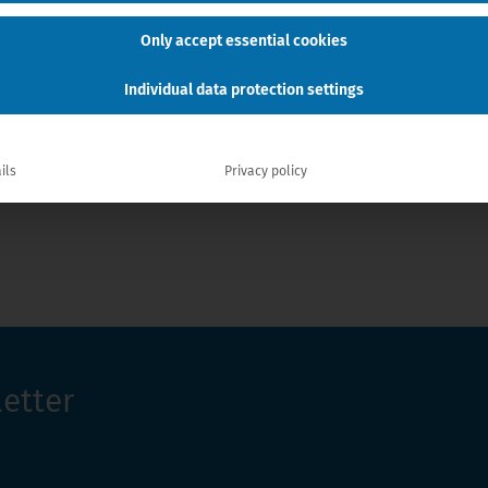
You have unsubscribed
Only accept essential cookies
Individual data protection settings
ils
Privacy policy
etter