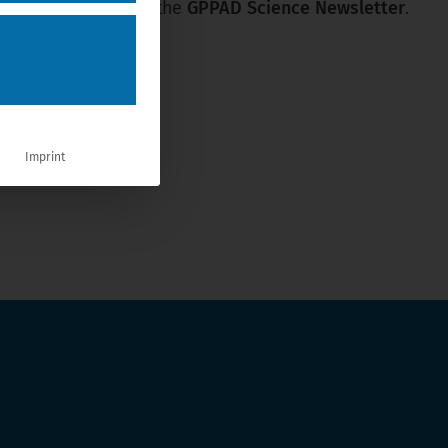
 successfully from the
GPPAD Science Newsletter
.
Imprint