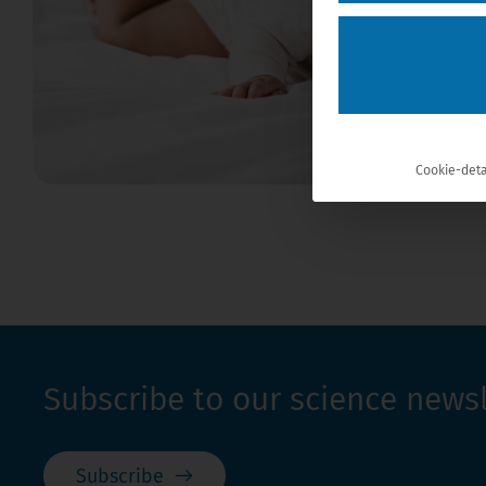
Cookie-deta
Subscribe to our science newsl
Subscribe